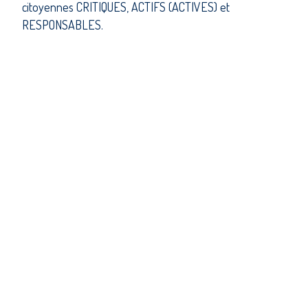
citoyennes CRITIQUES, ACTIFS (ACTIVES) et
RESPONSABLES.
ON EST LÀ POUR TE SOUTENIR
DANS TON APPRENTISSAGE DE LA
VIE EN GROUPE ET À
DÉVELOPPER TES RELATIONS
INTERPERSONNELLES.
ON T'ACCOMPAGNE DANS