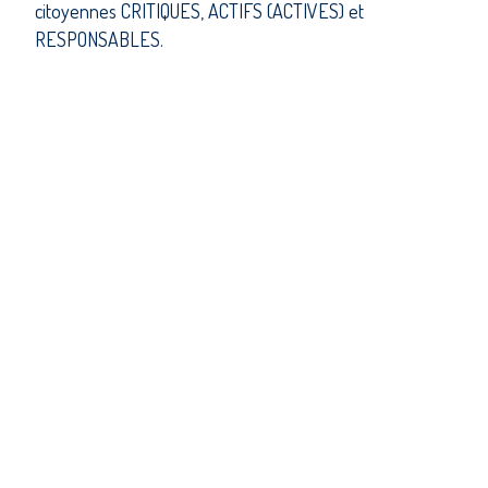
citoyennes CRITIQUES, ACTIFS (ACTIVES) et
RESPONSABLES.
ON EST LÀ POUR TE SOUTENIR
DANS TON APPRENTISSAGE DE LA
VIE EN GROUPE ET À
DÉVELOPPER TES RELATIONS
INTERPERSONNELLES.
ON T'ACCOMPAGNE DANS