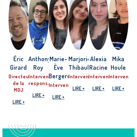
Éric
Anthony
Marie-
Marjorie
Alexia
Mika
Girard
Roy
Ève
Thibault
Racine
Houle
Bergeron
Directeur
Intervenant
Intervenante
Intervenante
Intervenant
de la
responsable
Intervenante
LIRE +
LIRE +
LIRE +
MDJ
LIRE +
LIRE +
LIRE +